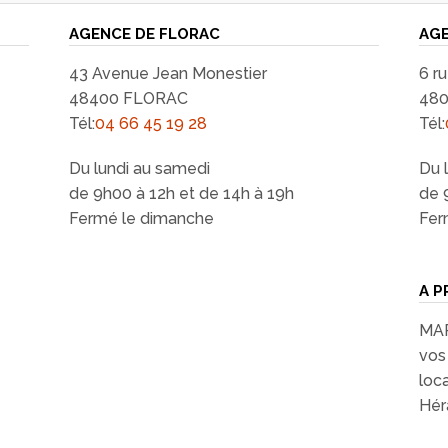
AGENCE DE FLORAC
AGE
43 Avenue Jean Monestier
6 r
48400 FLORAC
48
Tél:
04 66 45 19 28
Tél:
Du lundi au samedi
Du 
de 9h00 à 12h et de 14h à 19h
de 
Fermé le dimanche
Fer
A P
MAR
vos 
loc
Héra