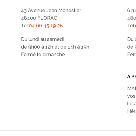
43 Avenue Jean Monestier
6 r
48400 FLORAC
48
Tél:
04 66 45 19 28
Tél:
Du lundi au samedi
Du 
de 9h00 à 12h et de 14h à 19h
de 
Fermé le dimanche
Fer
A P
MAR
vos 
loc
Héra