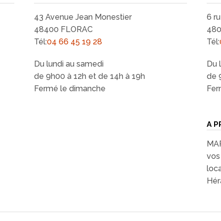
43 Avenue Jean Monestier
6 r
48400 FLORAC
48
Tél:
04 66 45 19 28
Tél:
Du lundi au samedi
Du 
de 9h00 à 12h et de 14h à 19h
de 
Fermé le dimanche
Fer
A P
MAR
vos 
loc
Héra