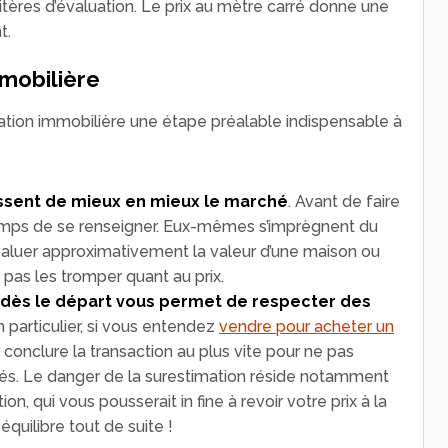
tères d’évaluation. Le prix au mètre carré donne une
t.
mmobilière
mation immobilière une étape préalable indispensable à
ssent de mieux en mieux le marché
. Avant de faire
 temps de se renseigner. Eux-mêmes s’imprègnent du
valuer approximativement la valeur d’une maison ou
pas les tromper quant au prix.
te dès le départ vous permet de respecter des
En particulier, si vous entendez
vendre pour acheter un
e conclure la transaction au plus vite pour ne pas
tés. Le danger de la surestimation réside notamment
n, qui vous pousserait in fine à revoir votre prix à la
équilibre tout de suite !